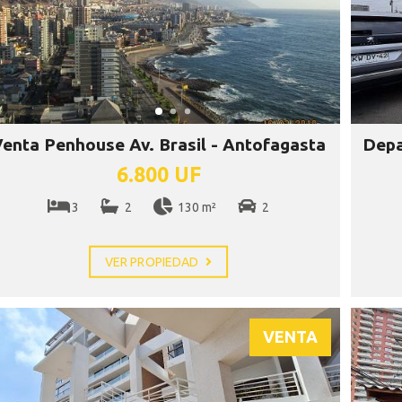
enta Penhouse Av. Brasil - Antofagasta
Depa
6.800 UF
3
2
130 m²
2
VER PROPIEDAD
VENTA