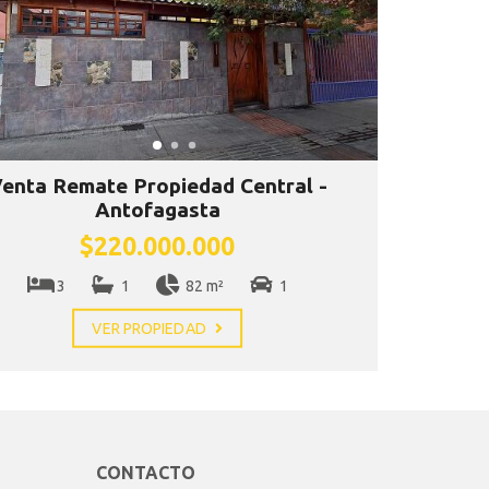
enta Remate Propiedad Central -
Antofagasta
$220.000.000
3
1
82 m²
1
VER PROPIEDAD
CONTACTO