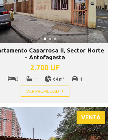
rtamento Caparrosa II, Sector Norte
- Antofagasta
2.700 UF
3
1
64 m²
1
VER PROPIEDAD
VENTA